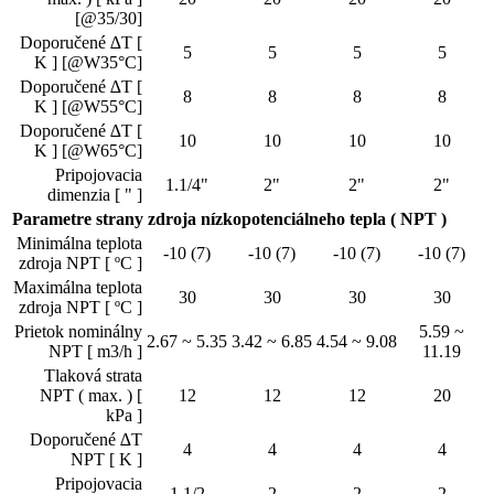
[@35/30]
Doporučené ∆T [
5
5
5
5
K ] [@W35°C]
Doporučené ∆T [
8
8
8
8
K ] [@W55°C]
Doporučené ∆T [
10
10
10
10
K ] [@W65°C]
Pripojovacia
1.1/4"
2"
2"
2"
dimenzia [ " ]
Parametre strany zdroja nízkopotenciálneho tepla ( NPT )
Minimálna teplota
-10 (7)
-10 (7)
-10 (7)
-10 (7)
zdroja NPT [ ºC ]
Maximálna teplota
30
30
30
30
zdroja NPT [ ºC ]
Prietok nominálny
5.59 ~
2.67 ~ 5.35
3.42 ~ 6.85
4.54 ~ 9.08
NPT [ m3/h ]
11.19
Tlaková strata
NPT ( max. ) [
12
12
12
20
kPa ]
Doporučené ∆T
4
4
4
4
NPT [ K ]
Pripojovacia
1.1/2
2
2
2