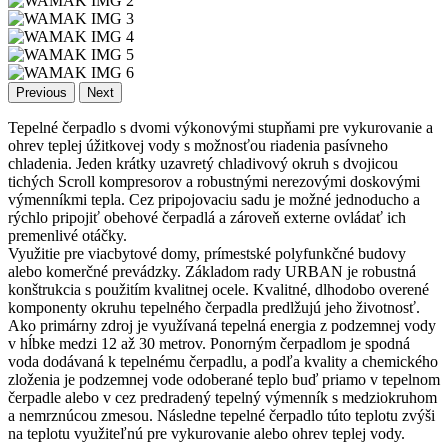
Previous
Next
Tepelné čerpadlo s dvomi výkonovými stupňami pre vykurovanie a
ohrev teplej úžitkovej vody s možnosťou riadenia pasívneho
chladenia. Jeden krátky uzavretý chladivový okruh s dvojicou
tichých Scroll kompresorov a robustnými nerezovými doskovými
výmenníkmi tepla. Cez pripojovaciu sadu je možné jednoducho a
rýchlo pripojiť obehové čerpadlá a zároveň externe ovládať ich
premenlivé otáčky.
Využitie pre viacbytové domy, prímestské polyfunkčné budovy
alebo komerčné prevádzky. Základom rady URBAN je robustná
konštrukcia s použitím kvalitnej ocele. Kvalitné, dlhodobo overené
komponenty okruhu tepelného čerpadla predlžujú jeho životnosť.
Ako primárny zdroj je využívaná tepelná energia z podzemnej vody
v hĺbke medzi 12 až 30 metrov. Ponorným čerpadlom je spodná
voda dodávaná k tepelnému čerpadlu, a podľa kvality a chemického
zloženia je podzemnej vode odoberané teplo buď priamo v tepelnom
čerpadle alebo v cez predradený tepelný výmenník s medziokruhom
a nemrznúcou zmesou. Následne tepelné čerpadlo túto teplotu zvýši
na teplotu využiteľnú pre vykurovanie alebo ohrev teplej vody.