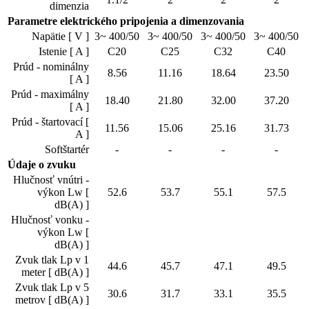
dimenzia
Parametre elektrického pripojenia a dimenzovania
Napätie [ V ]
3~ 400/50
3~ 400/50
3~ 400/50
3~ 400/50
Istenie [ A ]
C20
C25
C32
C40
Prúd - nominálny
8.56
11.16
18.64
23.50
[ A ]
Prúd - maximálny
18.40
21.80
32.00
37.20
[ A ]
Prúd - štartovací [
11.56
15.06
25.16
31.73
A ]
Softštartér
-
-
-
-
Údaje o zvuku
Hlučnosť vnútri -
výkon Lw [
52.6
53.7
55.1
57.5
dB(A) ]
Hlučnosť vonku -
výkon Lw [
dB(A) ]
Zvuk tlak Lp v 1
44.6
45.7
47.1
49.5
meter [ dB(A) ]
Zvuk tlak Lp v 5
30.6
31.7
33.1
35.5
metrov [ dB(A) ]