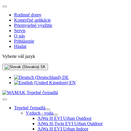
Rodinné domy
Komerčné aplikácie
Priemyselné využitie
Servis
O nás
Prihlásenie
Hladat
Vyberte váš jazyk
SK
DE
EN
Tepelné čerpadlá
Vzduch - voda
AiWa H EVI Urban Outdoor
AiWa H-Twin EVI Urban Outdoor
AiWa H EVI Urban Indoor