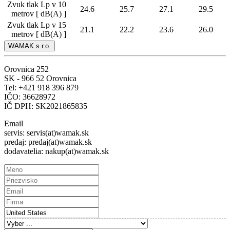
Zvuk tlak Lp v 10
24.6
25.7
27.1
29.5
metrov [ dB(A) ]
Zvuk tlak Lp v 15
21.1
22.2
23.6
26.0
metrov [ dB(A) ]
WAMAK s.r.o.
Orovnica 252
SK - 966 52 Orovnica
Tel: +421 918 396 879
IČO: 36628972
IČ DPH: SK2021865835
Email
servis: servis(at)wamak.sk
predaj: predaj(at)wamak.sk
dodavatelia: nakup(at)wamak.sk