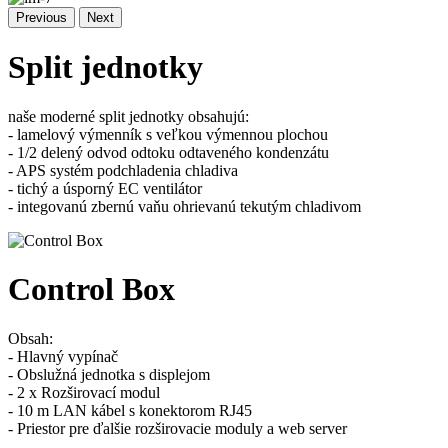
Previous
Next
Split jednotky
naše moderné split jednotky obsahujú:
- lamelový výmenník s veľkou výmennou plochou
- 1/2 delený odvod odtoku odtaveného kondenzátu
- APS systém podchladenia chladiva
- tichý a úsporný EC ventilátor
- integovanú zbernú vaňu ohrievanú tekutým chladivom
Control Box
Obsah:
- Hlavný vypínač
- Obslužná jednotka s displejom
- 2 x Rozširovací modul
- 10 m LAN kábel s konektorom RJ45
- Priestor pre ďalšie rozširovacie moduly a web server