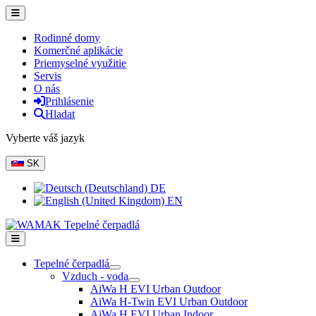
Rodinné domy
Komerčné aplikácie
Priemyselné využitie
Servis
O nás
Prihlásenie
Hladat
Vyberte váš jazyk
SK
DE
EN
Tepelné čerpadlá
Vzduch - voda
AiWa H EVI Urban Outdoor
AiWa H-Twin EVI Urban Outdoor
AiWa H EVI Urban Indoor