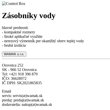
Zásobníky vody
hlavné prednosti:
- kompaktné rozmery
- široké aplikačné využitie
- nerezový výmenník pre okamžitý ohrev teplej vody
- hrubá izolácia
WAMAK s.r.o.
Orovnica 252
SK - 966 52 Orovnica
Tel: +421 918 396 879
IČO: 36628972
IČ DPH: SK2021865835
Email
servis: servis(at)wamak.sk
predaj: predaj(at)wamak.sk
dodavatelia: nakup(at)wamak.sk