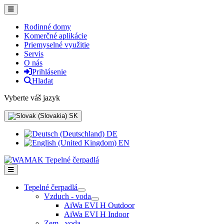
Rodinné domy
Komerčné aplikácie
Priemyselné využitie
Servis
O nás
Prihlásenie
Hladat
Vyberte váš jazyk
SK
DE
EN
Tepelné čerpadlá
Vzduch - voda
AiWa EVI H Outdoor
AiWa EVI H Indoor
Zem - voda