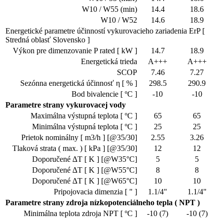
W10 / W55 (min)
14.4
18.6
W10 / W52
14.6
18.9
Energetické parametre účinností vykurovacieho zariadenia ErP [
Stredná oblasť Slovensko ]
Výkon pre dimenzovanie P rated [ kW ]
14.7
18.9
Energetická trieda
A+++
A+++
SCOP
7.46
7.27
Sezónna energetická účinnosť η [ % ]
298.5
290.9
Bod bivalencie [ ºC ]
-10
-10
Parametre strany vykurovacej vody
Maximálna výstupná teplota [ ºC ]
65
65
Minimálna výstupná teplota [ ºC ]
25
25
Prietok nominálny [ m3/h ] [@35/30]
2.55
3.26
Tlaková strata ( max. ) [ kPa ] [@35/30]
12
12
Doporučené ∆T [ K ] [@W35°C]
5
5
Doporučené ∆T [ K ] [@W55°C]
8
8
Doporučené ∆T [ K ] [@W65°C]
10
10
Pripojovacia dimenzia [ " ]
1.1/4"
1.1/4"
Parametre strany zdroja nízkopotenciálneho tepla ( NPT )
Minimálna teplota zdroja NPT [ ºC ]
-10 (7)
-10 (7)