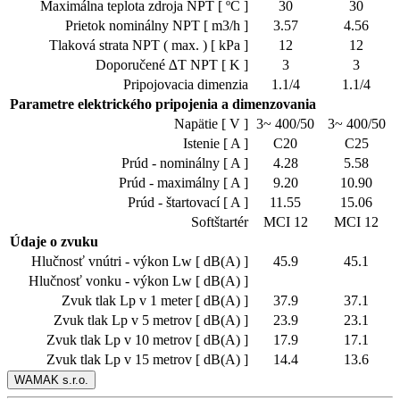
Maximálna teplota zdroja NPT [ ºC ]
30
30
Prietok nominálny NPT [ m3/h ]
3.57
4.56
Tlaková strata NPT ( max. ) [ kPa ]
12
12
Doporučené ∆T NPT [ K ]
3
3
Pripojovacia dimenzia
1.1/4
1.1/4
Parametre elektrického pripojenia a dimenzovania
Napätie [ V ]
3~ 400/50
3~ 400/50
Istenie [ A ]
C20
C25
Prúd - nominálny [ A ]
4.28
5.58
Prúd - maximálny [ A ]
9.20
10.90
Prúd - štartovací [ A ]
11.55
15.06
Softštartér
MCI 12
MCI 12
Údaje o zvuku
Hlučnosť vnútri - výkon Lw [ dB(A) ]
45.9
45.1
Hlučnosť vonku - výkon Lw [ dB(A) ]
Zvuk tlak Lp v 1 meter [ dB(A) ]
37.9
37.1
Zvuk tlak Lp v 5 metrov [ dB(A) ]
23.9
23.1
Zvuk tlak Lp v 10 metrov [ dB(A) ]
17.9
17.1
Zvuk tlak Lp v 15 metrov [ dB(A) ]
14.4
13.6
WAMAK s.r.o.