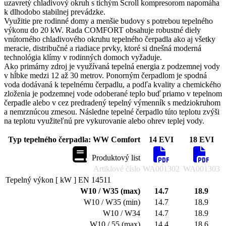
uzavretý chladivový okruh s tichým Scroll kompresorom napomáha
k dlhodobo stabilnej prevádzke.
Využitie pre rodinné domy a menšie budovy s potrebou tepelného
výkonu do 20 kW. Rada COMFORT obsahuje robustné diely
vnútorného chladivového okruhu tepelného čerpadla ako aj všetky
meracie, distribučné a riadiace prvky, ktoré si dnešná moderná
technológia klímy v rodinných domoch vyžaduje.
Ako primárny zdroj je využívaná tepelná energia z podzemnej vody
v hĺbke medzi 12 až 30 metrov. Ponorným čerpadlom je spodná
voda dodávaná k tepelnému čerpadlu, a podľa kvality a chemického
zloženia je podzemnej vode odoberané teplo buď priamo v tepelnom
čerpadle alebo v cez predradený tepelný výmenník s medziokruhom
a nemrznúcou zmesou. Následne tepelné čerpadlo túto teplotu zvýši
na teplotu využiteľnú pre vykurovanie alebo ohrev teplej vody.
Typ tepelného čerpadla: WW Comfort
14 EVI
18 EVI
Produktový list
Artiklové číslo
WA001302
WA001303
Tepelný výkon [ kW ] EN 14511
W10 / W35 (max)
14.7
18.9
W10 / W35 (min)
14.7
18.9
W10 / W34
14.7
18.9
W10 / 55 (max)
14.4
18.6