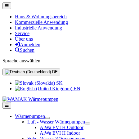
Haus & Wohnungsbereich
Kommerzielle Anwendung
Industrielle Anwendung
Service
Über uns
Anmelden
Suchen
Sprache auswählen
DE
SK
EN
Wärmepumpen
Luft - Wasser Wärmepumpen
AiWa EVI H Outdoor
AiWa EVI H Indoor
Sole - Wasser Wärmepumpen