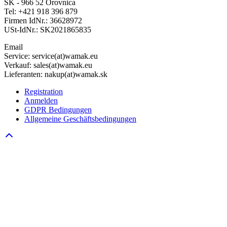
SK - 966 52 Orovnica
Tel: +421 918 396 879
Firmen IdNr.: 36628972
USt-IdNr.: SK2021865835
Email
Service: service(at)wamak.eu
Verkauf: sales(at)wamak.eu
Lieferanten: nakup(at)wamak.sk
Registration
Anmelden
GDPR Bedingungen
Allgemeine Geschäftsbedingungen